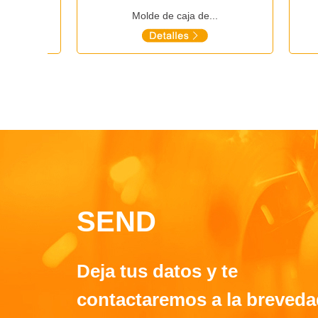
Molde de caja de...
SEND
Deja tus datos y te
contactaremos a la breveda